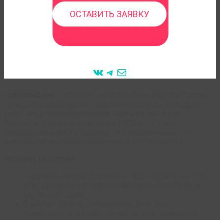
ОСТАВИТЬ ЗАЯВКУ
VK
Telegram
Mail
Газпромбанк
— это один из крупнейших банков России,
который предоставляет широкий спектр финансовых
услуг как для корпоративных клиентов, так и для
физических лиц. Банк является 100% дочерним
предприятием ОАО «Газпром», что обеспечивает его
сильное финансовое положение и стабильность.
История развития:
Газпромбанк был основан в 1990 году и с тех пор
стал одним из ключевых участников банковской
системы России.
В начале своего становления, банк был
ориентирован на обслуживание корпоративных