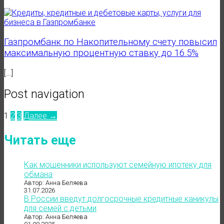
Газпромбанк по Накопительному счету повысил
максимальную процентную ставку до 16.5%
[…]
Post navigation
1
2
3
Далее →
Читать еще
Как мошенники используют семейную ипотеку для
обмана
Автор: Анна Беляева
31.07.2026
В России введут долгосрочные кредитные каникулы
для семей с детьми
Автор: Анна Беляева