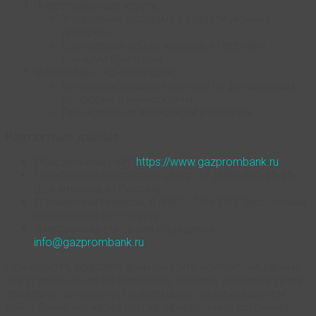
Инвестиционные услуги:
Управление активами и инвестиционные
продукты.
Брокерское обслуживание и торговля
ценными бумагами.
Финансовые консультации:
Консультирование клиентов по финансовым
вопросам и инвестициям.
Планирование инвестиций и налогов.
Контактные данные:
Официальный сайт:
https://www.gazprombank.ru
Телефонный контактный центр: +7 (495) 980-55-55
(для звонков из России)
Справочный телефон: 8 (800) 100-43-43 (бесплатный
для звонков по России)
Электронная почта для обращений:
info@gazprombank.ru
Пожалуйста, обратите внимание, что контактные данные
могут измениться со временем, поэтому рекомендуется
проверять актуальную информацию на официальном
сайте банка или через другие официальные источники