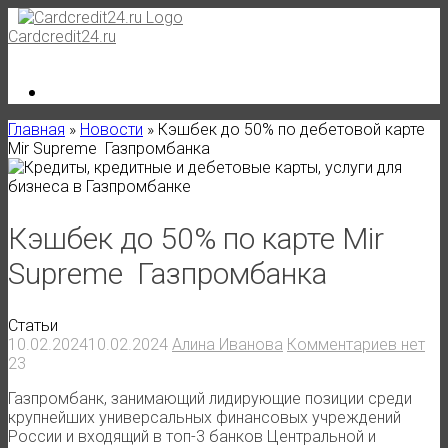
Skip
to
Cardcredit24.ru
content
Главная
»
Новости
»
Кэшбек до 50% по дебетовой карте
Mir Supreme Газпромбанка
Кэшбек до 50% по карте Mir
Supreme Газпромбанка
Статьи
10.02.2024
10.02.2024
Алина Иванова
Комментариев нет
23
Газпромбанк, занимающий лидирующие позиции среди
крупнейших универсальных финансовых учреждений
России и входящий в топ-3 банков Центральной и