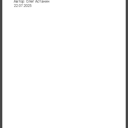
Автор: Олег Астанин
22.07.2025
до 121 500 ₽
в месяц
"даже если нет заказов"
ОСТАВИТЬ ЗАЯВКУ