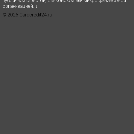
публичной офертой, банковской или микро финансовой
организацией. ↓
© 2026 Cardcredit24.ru