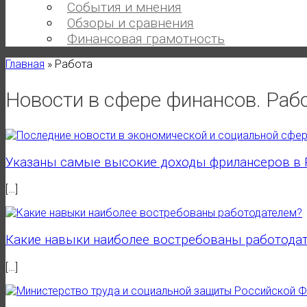
События и мнения
Обзоры и сравнения
Финансовая грамотность
Главная
»
Работа
Новости в сфере финансов.
Раб
Указаны самые высокие доходы фрилансеров в 
[…]
Какие навыки наиболее востребованы работода
[…]