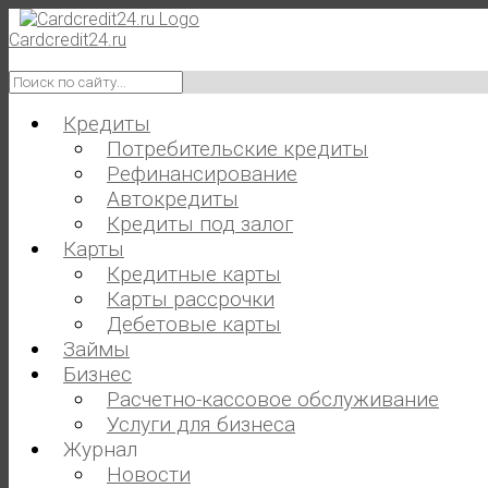
Skip
to
Cardcredit24.ru
content
Искать
для:
Кредиты
Потребительские кредиты
Рефинансирование
Автокредиты
Кредиты под залог
Карты
Кредитные карты
Карты рассрочки
Дебетовые карты
Займы
Бизнес
Расчетно-кассовое обслуживание
Услуги для бизнеса
Журнал
Новости