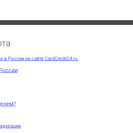
ота
России
телем?