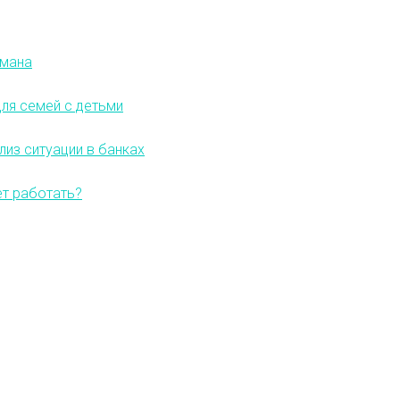
бмана
ля семей с детьми
лиз ситуации в банках
ет работать?
до 121 500 ₽