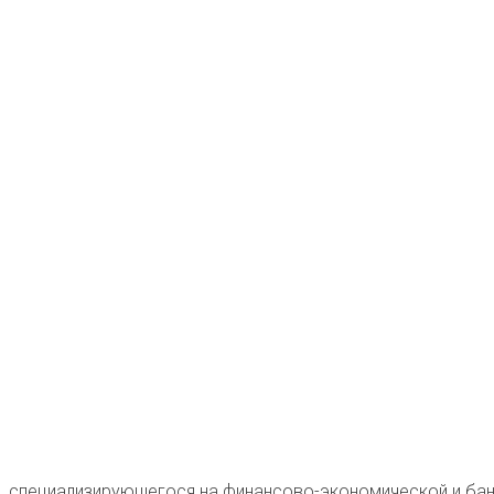
а, специализирующегося на финансово-экономической и бан