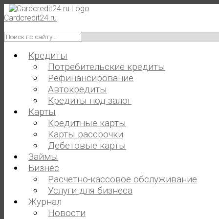
Skip
to
Cardcredit24.ru
content
Искать
для:
Кредиты
Потребительские кредиты
Рефинансирование
Автокредиты
Кредиты под залог
Карты
Кредитные карты
Карты рассрочки
Дебетовые карты
Займы
Бизнес
Расчетно-кассовое обслуживание
Услуги для бизнеса
Журнал
Новости