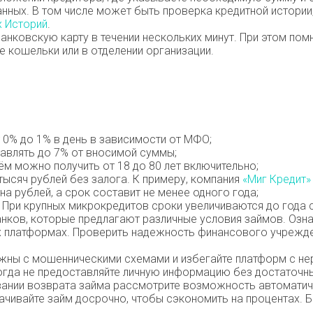
анных. В том числе может быть проверка кредитной истори
 Историй
.
анковскую карту в течении нескольких минут. При этом пом
е кошельки или в отделении организации.
 0% до 1% в день в зависимости от МФО;
авлять до 7% от вносимой суммы;
ём можно получить от 18 до 80 лет включительно;
тысяч рублей без залога. К примеру, компания
«Миг Кредит»
на рублей, а срок составит не менее одного года;
. При крупных микрокредитов сроки увеличиваются до года 
ков, которые предлагают различные условия займов. Ознак
х платформах. Проверить надежность финансового учрежде
жны с мошенническими схемами и избегайте платформ с нер
огда не предоставляйте личную информацию без достаточны
вании возврата займа рассмотрите возможность автоматиче
ачивайте займ досрочно, чтобы сэкономить на процентах. 