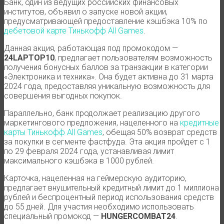
Банк, один из ведущих российских финансовых
институтов, объявил о запуске новой акции,
предусматривающей предоставление кэшбэка 10% по
дебетовой карте Тинькофф All Games
.
Данная акция, работающая под промокодом —
24LAPTOP10
, предлагает пользователям возможность
получения бонусных баллов за транзакции в категории
«Электроника и техника». Она будет активна до 31 марта
2024 года, предоставляя уникальную возможность для
совершения выгодных покупок.
Параллельно, банк продолжает реализацию другого
маркетингового предложения, нацеленного на
кредитные
карты Тинькофф All Games
, обещая 50% возврат средств
за покупки в сегменте фастфуда. Эта акция пройдет с 1
по 29 февраля 2024 года, устанавливая лимит
максимального кэшбэка в 1000 рублей.
Карточка, нацеленная на геймерскую аудиторию,
предлагает внушительный кредитный лимит до 1 миллиона
рублей и беспроцентный период использования средств
до 55 дней. Для участия необходимо использовать
специальный промокод —
HUNGERCOMBAT24
.