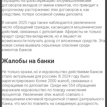
обращено на фальсификацию злоумышленниками
договоров вкладов от имени клиентов, что приводит к
досрочному расторжению этих договоров и, как
следствие, потере основной суммы депозита.
В начале 2025 года также наблюдается увеличенное
число обращений граждан, касающихся мошеннических
действий, связанных с депозитами. Аферисты не только
крадут средства вкладчиков, но и лишают их
возможности получать доход от вложенных средств. Эта
новая схема вызвала серьезные опасения среди
клиентов банков.
Жалобы на банки
Не только кражи, но и недовольство действиями банков
стало актуальным для россиян. В 2024 году было
зарегистрировано более 2000 жалоб, связанных с
операциями по депозитам. Среди них 554 обращения
выражали недовольство по поводу начисления
процентов. Увеличение этих жалоб совпало с
повышением ключевой процентной ставки Центрального
банка, что могло повлиять на ожидаемую доходность