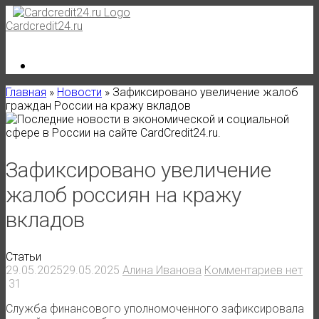
Skip
to
Cardcredit24.ru
content
Главная
»
Новости
»
Зафиксировано увеличение жалоб
граждан России на кражу вкладов
Зафиксировано увеличение
жалоб россиян на кражу
вкладов
Статьи
29.05.2025
29.05.2025
Алина Иванова
Комментариев нет
31
Служба финансового уполномоченного зафиксировала