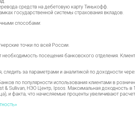
ад.
еревода средств на дебетовую карту Тинькофф.
рамках государственной системы страхования вкладов.
ичными способами:
нерские точки по всей России.
ет необходимость посещения банковского отделения. Клиен
я, следить за параметрами и аналитикой по доходности чер
анков по популярности использования клиентами в розничн
st & Sullivan, НЭО Центр, Ipsos. Максимальная доходность 
сяца), и факта, что начисляемые проценты увеличивают расче
тность»