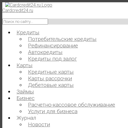
Skip
to
Cardcredit24.ru
content
Искать
для:
Кредиты
Потребительские кредиты
Рефинансирование
Автокредиты
Кредиты под залог
Карты
Кредитные карты
Карты рассрочки
Дебетовые карты
Займы
Бизнес
Расчетно-кассовое обслуживание
Услуги для бизнеса
Журнал
Новости