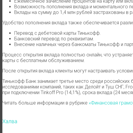
Ежемесячное зачисление процентов на карту или вкл
Возможность пополнения вклада и моментального п
Вклады на сумму до 1,4 млн рублей застрахованы в 
Удобство пополнения вклада также обеспечивается разл
Перевод с дебетовой карты Тинькофф.
Банковский перевод по реквизитам.
Внесение наличных через банкоматы Тинькофф и парт
Процесс открытия вклада полностью онлайн, что устраня
карты с бесплатным обслуживанием.
После открытия вклада клиенты могут настраивать услови
Тинькофф Банк занимает третье место среди российских б
исследованиями компаний, таких как Делойт и Туш СНГ, Fro
при подключении Tinkoff Pro (14,1%), срока вклада (24 ме
Читать больше информации в рубрике
«Финансовая грамо
Халва