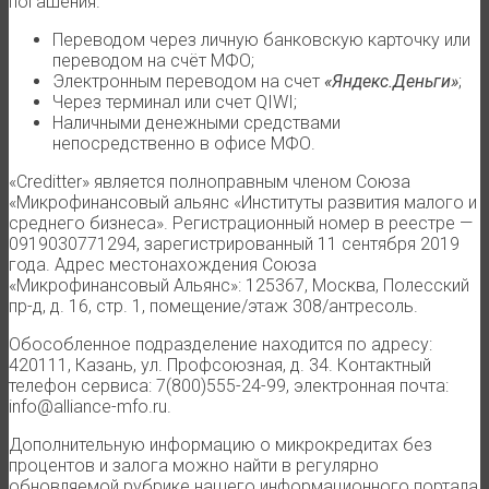
погашения.
Переводом через личную банковскую карточку или
переводом на счёт МФО;
Электронным переводом на счет
«Яндекс.Деньги»
;
Через терминал или счет QIWI;
Наличными денежными средствами
непосредственно в офисе МФО.
«Creditter» является полноправным членом Союза
«Микрофинансовый альянс «Институты развития малого и
среднего бизнеса». Регистрационный номер в реестре —
0919030771294, зарегистрированный 11 сентября 2019
года. Адрес местонахождения Союза
«Микрофинансовый Альянс»: 125367, Москва, Полесский
пр-д, д. 16, стр. 1, помещение/этаж 308/антресоль.
Обособленное подразделение находится по адресу:
420111, Казань, ул. Профсоюзная, д. 34. Контактный
телефон сервиса: 7(800)555-24-99, электронная почта:
info@alliance-mfo.ru.
Дополнительную информацию о микрокредитах без
процентов и залога можно найти в регулярно
обновляемой рубрике нашего информационного портала