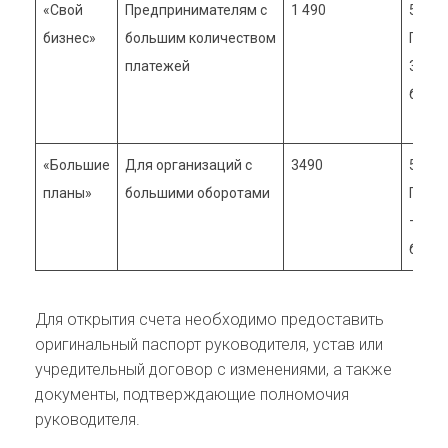
«Свой
Предпринимателям с
1 490
50 ₽
бизнес»
большим количеством
Перв
платежей
30 —
беспл
«Большие
Для организаций с
3490
50 ₽
планы»
большими оборотами
Первы
—
беспл
Для открытия счета необходимо предоставить
оригинальный паспорт руководителя, устав или
учредительный договор с изменениями, а также
документы, подтверждающие полномочия
руководителя.