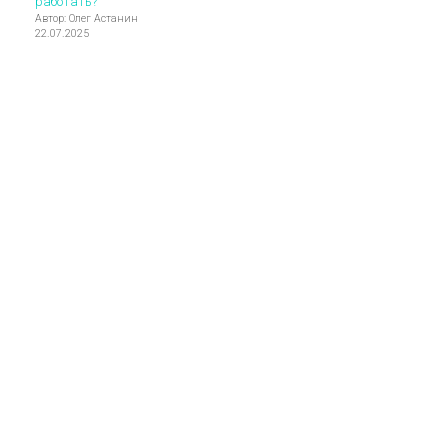
работать?
Автор: Олег Астанин
22.07.2025
до 121 500 ₽
в месяц
"даже если нет заказов"
ОСТАВИТЬ ЗАЯВКУ