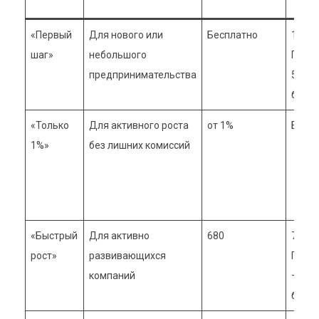
«Первый
Для нового или
Бесплатно
150 ₽
шаг»
небольшого
Перв
предпринимательства
5 —
беспл
«Только
Для активного роста
от 1%
Бесп
1%»
без лишних комиссий
«Быстрый
Для активно
680
78 ₽
рост»
развивающихся
Первы
компаний
—
беспл