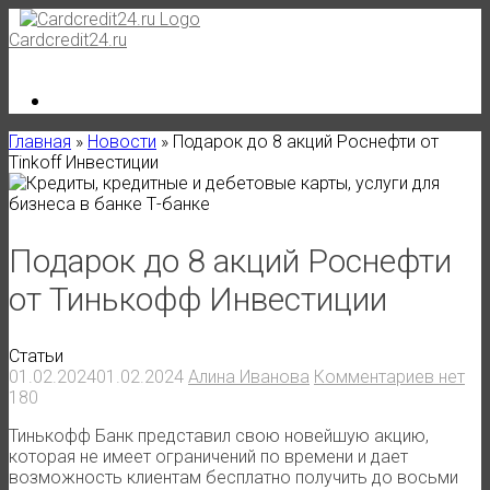
Skip
to
Cardcredit24.ru
content
Главная
»
Новости
»
Подарок до 8 акций Роснефти от
Tinkoff Инвестиции
Подарок до 8 акций Роснефти
от Тинькофф Инвестиции
Статьи
01.02.2024
01.02.2024
Алина Иванова
Комментариев нет
180
Тинькофф Банк представил свою новейшую акцию,
которая не имеет ограничений по времени и дает
возможность клиентам бесплатно получить до восьми