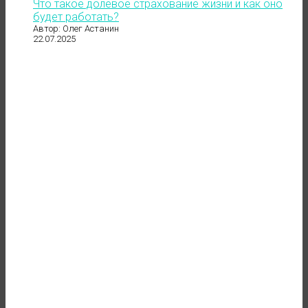
Что такое долевое страхование жизни и как оно
будет работать?
Автор: Олег Астанин
22.07.2025
до 121 500 ₽
в месяц
"даже если нет заказов"
ОСТАВИТЬ ЗАЯВКУ