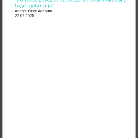
будет работать?
Автор: Олег Астанин
22.07.2025
до 121 500 ₽
в месяц
"даже если нет заказов"
ОСТАВИТЬ ЗАЯВКУ