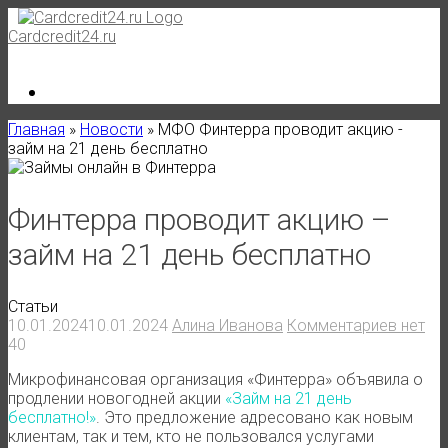
Skip
to
Cardcredit24.ru
content
Главная
»
Новости
»
МФО Финтерра проводит акцию -
займ на 21 день бесплатно
Финтерра проводит акцию –
займ на 21 день бесплатно
Статьи
10.01.2024
10.01.2024
Алина Иванова
Комментариев нет
40
Микрофинансовая организация «Финтерра» объявила о
продлении новогодней акции
«Займ на 21 день
бесплатно!»
. Это предложение адресовано как новым
клиентам, так и тем, кто не пользовался услугами