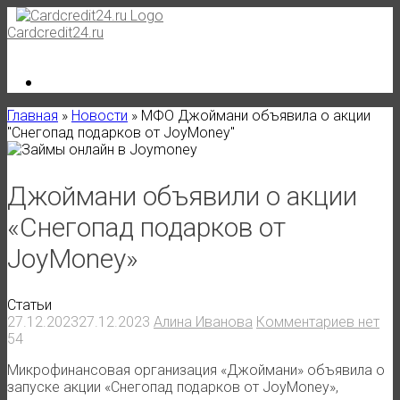
Skip
to
Cardcredit24.ru
content
Главная
»
Новости
»
МФО Джоймани объявила о акции
"Снегопад подарков от JoyMoney"
Джоймани объявили о акции
«Снегопад подарков от
JoyMoney»
Статьи
27.12.2023
27.12.2023
Алина Иванова
Комментариев нет
54
Микрофинансовая организация «Джоймани» объявила о
запуске акции «Снегопад подарков от JoyMoney»,