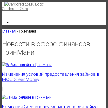
Skip
to
Cardcredit24.ru
content
Главная
»
ГринМани
Новости в сфере финансов.
ГринМани
Изменения условий предоставления займов в
МФО GreenMoney
[…]
Компания Greenmoney меняет условия займа