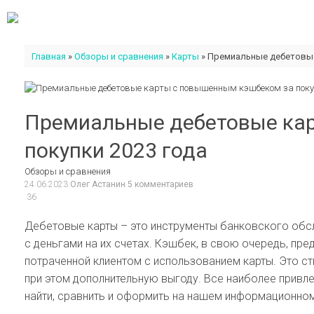
Skip
to
content
Главная
»
Обзоры и сравнения
»
Карты
»
Премиальные дебетовые
Премиальные дебетовые ка
покупки 2023 года
Обзоры и сравнения
24.06.2023
Олег Астанин
5 комментариев
36
Дебетовые карты – это инструменты банковского обс
с деньгами на их счетах. Кэшбек, в свою очередь, пр
потраченной клиентом с использованием карты. Это ст
при этом дополнительную выгоду. Все наиболее привл
найти, сравнить и оформить на нашем информационно