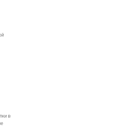
ой
пки в
ие