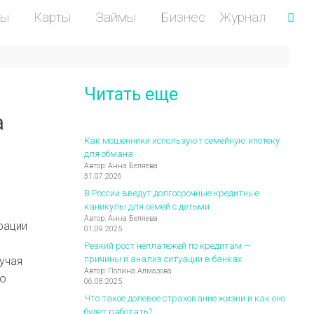
ты
Карты
Займы
Бизнес
Журнал
Читать еще
а
Как мошенники используют семейную ипотеку
для обмана
Автор: Анна Беляева
31.07.2026
В России введут долгосрочные кредитные
каникулы для семей с детьми
Автор: Анна Беляева
рации
01.09.2025
Резкий рост неплатежей по кредитам —
причины и анализ ситуации в банках
учая
Автор: Полина Алмазова
но
06.08.2025
Что такое долевое страхование жизни и как оно
будет работать?