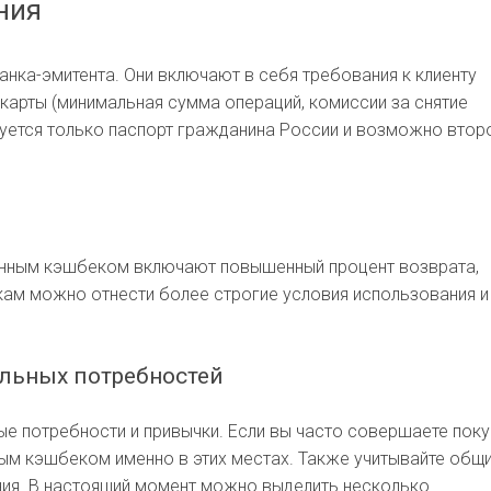
ния
анка-эмитента. Они включают в себя требования к клиенту
я карты (минимальная сумма операций, комиссии за снятие
уется только паспорт гражданина России и возможно втор
нным кэшбеком включают повышенный процент возврата,
кам можно отнести более строгие условия использования и
альных потребностей
е потребности и привычки. Если вы часто совершаете поку
ым кэшбеком именно в этих местах. Также учитывайте общ
ния. В настоящий момент можно выделить несколько