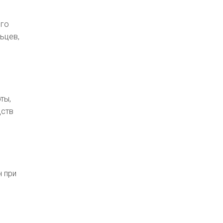
ого
ьцев,
ты,
дств
н при